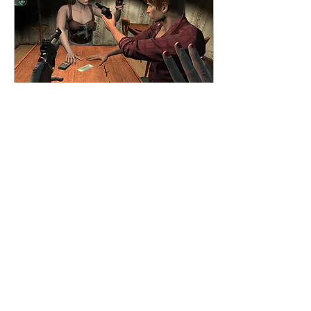
11 jun 2021
∙
1
min
Juega con tus manos -
Simulador de manos
Veja esse game de
simulação que permite
que você controle suas
mãos de um jeito que
nunca viu antes.
67
0